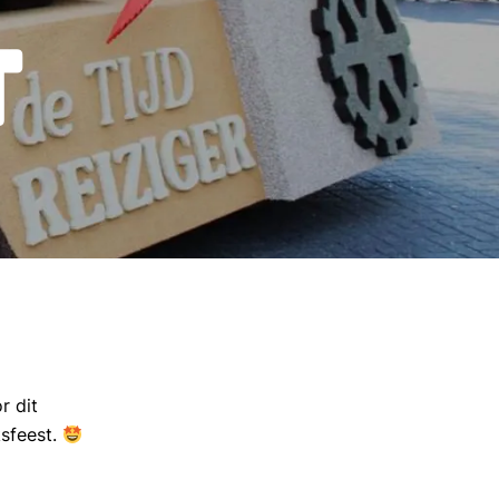
T
r dit
ksfeest.