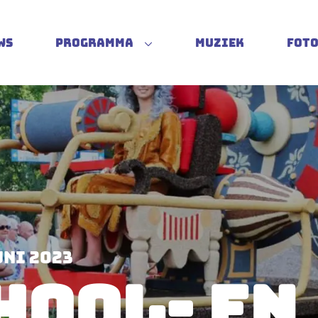
ws
Programma
Muziek
Foto
Programma vrijdag
programma zaterdag
programma zondag
Buurten ontbijt
Presentatie boek (do. 15 juni)
uni 2023
HOOL- EN