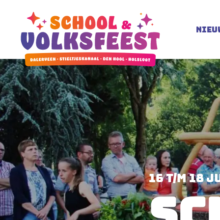
Nieu
16 t/m 18 j
SC